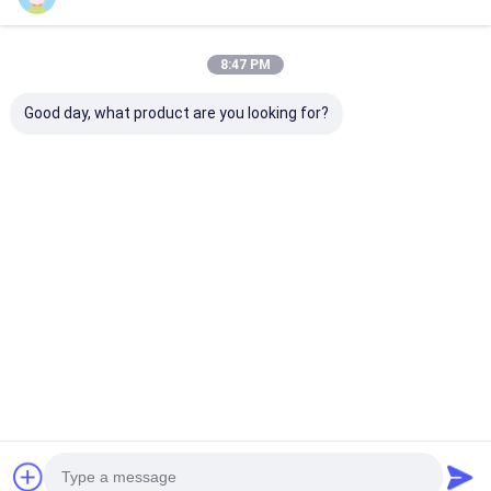
8:47 PM
Good day, what product are you looking for?
স্বয়ংক্রিয় ট্যাগ ড্রিলিং আইলেট
সেমি অটোমেটিক বুক মেকিং মেশিন
Semi - Automa
মেশিন লেবেল বাইন্ডিং মেশিন
ডাবল ওয়্যার বাইন্ডিং মেশিন
Saddle Stitchi
Machine Book
Making Machi
Photoelectric
ভালো দাম
ভালো দাম
ভালো দাম
Control
বাড়ি
আমাদের
আমাদের সাথে যোগাযোগ
Desktop
Site
সম্পর্কে
করুন
সাইট ম্যাপ
গোপনীয়তা নীতি
গুণ
যন্ত্র কাজ বীম ওয়েল্ডিং
চীন কারখানা.Copyright © 2026 Shanghai ProMega
Trading Co., Ltd.. All Rights Reserved.