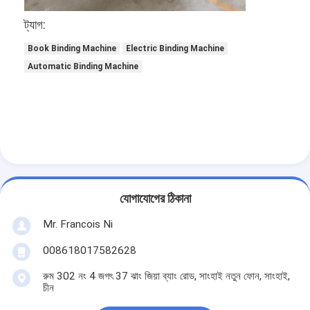
সরঞ্জাম কাটা মরা
ট্যাগ:
অটো পানোত্সব মেশিন
Book Binding Machine
Electric Binding Machine
Automatic Binding Machine
শিল্পকৌশল ল্যামিনেট মেশিন
বইয়ের মেকিং মেশিন
স্বয়ংক্রিয় প্যাকিং মেশিন
স্বয়ংক্রিয় মুদ্রণযন্ত্র
পোস্ট প্রেস সরঞ্জাম
যোগাযোগের ঠিকানা
প্রাক প্রেস উপকরণ
Mr. Francois Ni
008618017582628
অন্যান্য খরচ
রুম 302 নং 4 জগৎ 37 ঝাং জিয়া ব্যাং রোড, সাংহাই নতুন ফোন, সাংহাই,
লেসার উপলক্ষে মেশিন
চীন