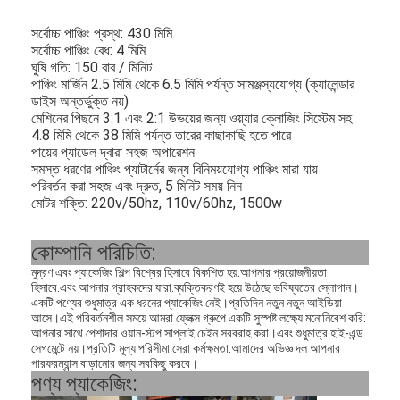
সর্বোচ্চ পাঞ্চিং প্রস্থ: 430 মিমি
সর্বোচ্চ পাঞ্চিং বেধ: 4 মিমি
ঘুষি গতি: 150 বার / মিনিট
পাঞ্চিং মার্জিন 2.5 মিমি থেকে 6.5 মিমি পর্যন্ত সামঞ্জস্যযোগ্য (ক্যালেন্ডার
ডাইস অন্তর্ভুক্ত নয়)
মেশিনের পিছনে 3:1 এবং 2:1 উভয়ের জন্য ওয়্যার ক্লোজিং সিস্টেম সহ
4.8 মিমি থেকে 38 মিমি পর্যন্ত তারের কাছাকাছি হতে পারে
পায়ের প্যাডেল দ্বারা সহজ অপারেশন
সমস্ত ধরণের পাঞ্চিং প্যাটার্নের জন্য বিনিময়যোগ্য পাঞ্চিং মারা যায়
পরিবর্তন করা সহজ এবং দ্রুত, 5 মিনিট সময় নিন
মোটর শক্তি: 220v/50hz, 110v/60hz, 1500w
কোম্পানি পরিচিতি:
মুদ্রণ এবং প্যাকেজিং শিল্প বিশ্বের হিসাবে বিকশিত হয়.আপনার প্রয়োজনীয়তা
হিসাবে.এবং আপনার গ্রাহকদের যারা.ব্যক্তিকরণই হয়ে উঠেছে ভবিষ্যতের স্লোগান।
একটি পণ্যের শুধুমাত্র এক ধরনের প্যাকেজিং নেই।প্রতিদিন নতুন নতুন আইডিয়া
আসে।এই পরিবর্তনশীল সময়ে আমরা ফ্লেক্স গ্রুপে একটি সুস্পষ্ট লক্ষ্যে মনোনিবেশ করি:
আপনার সাথে পেশাদার ওয়ান-স্টপ সাপ্লাই চেইন সরবরাহ করা।এবং শুধুমাত্র হাই-এন্ড
সেগমেন্টে নয়।প্রতিটি মূল্য পরিসীমা সেরা কর্মক্ষমতা.আমাদের অভিজ্ঞ দল আপনার
পারফরম্যান্স বাড়ানোর জন্য সবকিছু করবে।
পণ্য প্যাকেজিং: