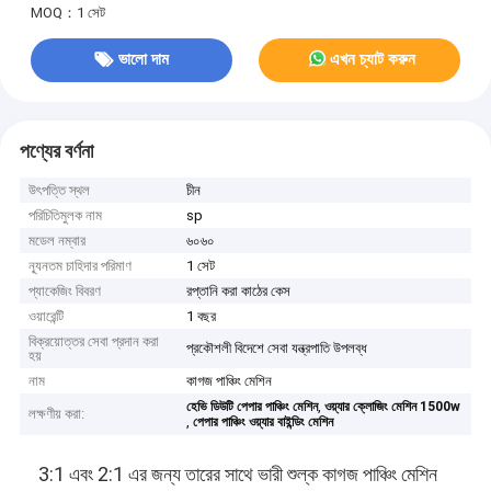
MOQ：1 সেট
ভালো দাম
এখন চ্যাট করুন
পণ্যের বর্ণনা
উৎপত্তি স্থল
চীন
পরিচিতিমুলক নাম
sp
মডেল নম্বার
৬০৬০
ন্যূনতম চাহিদার পরিমাণ
1 সেট
প্যাকেজিং বিবরণ
রপ্তানি করা কাঠের কেস
ওয়ারেন্টি
1 বছর
বিক্রয়োত্তর সেবা প্রদান করা
প্রকৌশলী বিদেশে সেবা যন্ত্রপাতি উপলব্ধ
হয়
নাম
কাগজ পাঞ্চিং মেশিন
,
হেভি ডিউটি ​​পেপার পাঞ্চিং মেশিন
ওয়্যার ক্লোজিং মেশিন 1500w
লক্ষণীয় করা:
,
পেপার পাঞ্চিং ওয়্যার বাইন্ডিং মেশিন
3:1 এবং 2:1 এর জন্য তারের সাথে ভারী শুল্ক কাগজ পাঞ্চিং মেশিন