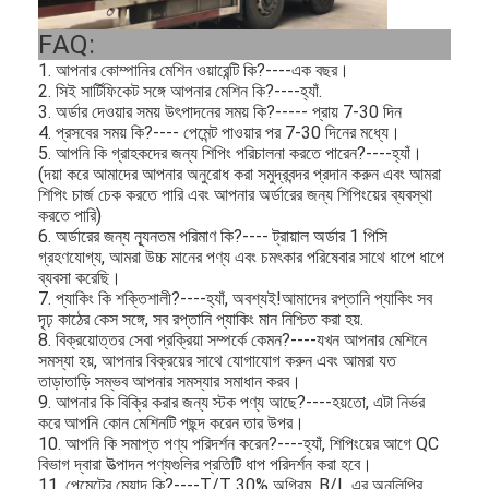
FAQ:
1. আপনার কোম্পানির মেশিন ওয়ারেন্টি কি?----এক বছর।
2. সিই সার্টিফিকেট সঙ্গে আপনার মেশিন কি?----হ্যাঁ.
3. অর্ডার দেওয়ার সময় উৎপাদনের সময় কি?----- প্রায় 7-30 দিন
4. প্রসবের সময় কি?---- পেমেন্ট পাওয়ার পর 7-30 দিনের মধ্যে।
5. আপনি কি গ্রাহকদের জন্য শিপিং পরিচালনা করতে পারেন?----হ্যাঁ।
(দয়া করে আমাদের আপনার অনুরোধ করা সমুদ্রবন্দর প্রদান করুন এবং আমরা
শিপিং চার্জ চেক করতে পারি এবং আপনার অর্ডারের জন্য শিপিংয়ের ব্যবস্থা
করতে পারি)
6. অর্ডারের জন্য ন্যূনতম পরিমাণ কি?---- ট্রায়াল অর্ডার 1 পিসি
গ্রহণযোগ্য, আমরা উচ্চ মানের পণ্য এবং চমৎকার পরিষেবার সাথে ধাপে ধাপে
ব্যবসা করেছি।
7. প্যাকিং কি শক্তিশালী?----হ্যাঁ, অবশ্যই!আমাদের রপ্তানি প্যাকিং সব
দৃঢ় কাঠের কেস সঙ্গে, সব রপ্তানি প্যাকিং মান নিশ্চিত করা হয়.
8. বিক্রয়োত্তর সেবা প্রক্রিয়া সম্পর্কে কেমন?----যখন আপনার মেশিনে
সমস্যা হয়, আপনার বিক্রয়ের সাথে যোগাযোগ করুন এবং আমরা যত
বাড়ি
তাড়াতাড়ি সম্ভব আপনার সমস্যার সমাধান করব।
9. আপনার কি বিক্রি করার জন্য স্টক পণ্য আছে?----হয়তো, এটা নির্ভর
পণ্য
করে আপনি কোন মেশিনটি পছন্দ করেন তার উপর।
10. আপনি কি সমাপ্ত পণ্য পরিদর্শন করেন?----হ্যাঁ, শিপিংয়ের আগে QC
ভিডিও
বিভাগ দ্বারা উত্পাদন পণ্যগুলির প্রতিটি ধাপ পরিদর্শন করা হবে।
11. পেমেন্টের মেয়াদ কি?----T/T 30% অগ্রিম, B/L এর অনুলিপির