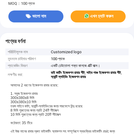
MOQ：100 প্যাক
ভালো দাম
এখন চ্যাট করুন
পণ্যের বর্ণনা
পরিচিতিমুলক নাম
Customized logo
ন্যূনতম চাহিদার পরিমাণ
100 প্যাক
প্যাকেজিং বিবরণ
একটি ঢেউতোলা শক্ত কাগজে 4টি বাক্স।
,
,
ডাই কাটিং ইজেকশন রাবার শীট
সাইড পাঞ্চ ইজেকশন রাবার শীট
লক্ষণীয় করা:
অ্যান্টি স্লাইডিং ইজেকশন রাবার
আমাদের 2 ধরণের ইজেকশন রাবার রয়েছে:
1. সবুজ ইজেকশন রাবার
300x380x8 মিমি
300x380x10 মিমি
তরঙ্গ লাইনে কাটা, অ্যান্টি-স্লাইডিংয়ের জন্য সারফেসে বিন্দু রয়েছে
8 মিমি পুরুত্বের জন্য প্রতি 24টি শীট/বক্স
10 মিমি পুরুত্বের জন্য প্রতি 20টি শীট/বক্স
কঠোরতা: 35 তীরে
এই উচ্চ মানের রাবার দ্রুত ডাইকাটিং অ্যাকশন সহ সম্পূর্ণরূপে স্বয়ংক্রিয় ডাইকাটিং m/c জন্য