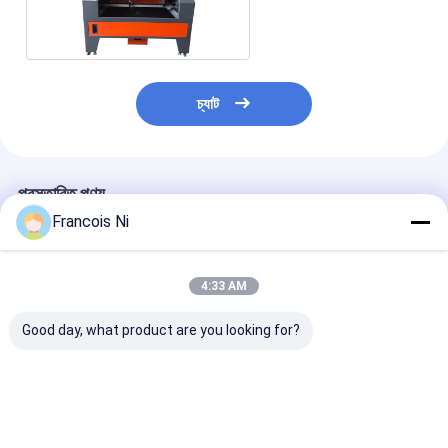
9060
চ্যাট
প্রস্তাবিত পণ্য
Francois Ni
4:33 AM
Good day, what product are you looking for?
স্বয়ংক্রিয় হাই-স্পিড পেপার বোল
উচ্চ নির্ভুল ডাই-বোর্ড লেজার
ইন্টিগ্রেটেড সার্ভো পা
মেশিন 380V/220V 180-
কাটিং মেশিন
মেশিন
120pcs/মিনিট