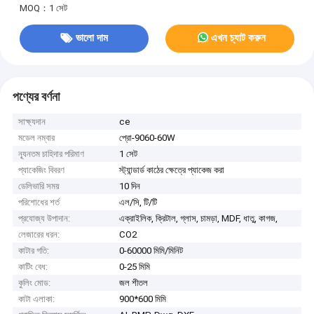
MOQ：1 সেট
ভালো দাম
এখন চ্যাট করুন
পণ্যের বর্ণনা
সাক্ষ্যদান
ce
মডেল নম্বার
প্রো-9060-60W
ন্যূনতম চাহিদার পরিমাণ
1 সেট
প্যাকেজিং বিবরণ
স্ট্যান্ডার্ড কাঠের ক্ষেত্রে প্যাকেজ করা
ডেলিভারি সময়
10 দিন
পরিশোধের শর্ত
এল/সি, টি/টি
প্রযোজ্য উপাদান:
এক্রাইলিক, ক্রিটাল, গ্লাস, চামড়া, MDF, ধাতু, কাগজ,
লেজারের ধরন:
CO2
কাটার গতি:
0-60000 মিমি/মিনিট
কাটিং বেধ:
0-25 মিমি
কুলিং মোড:
জল শীতল
কাটা এলাকা:
900*600 মিমি