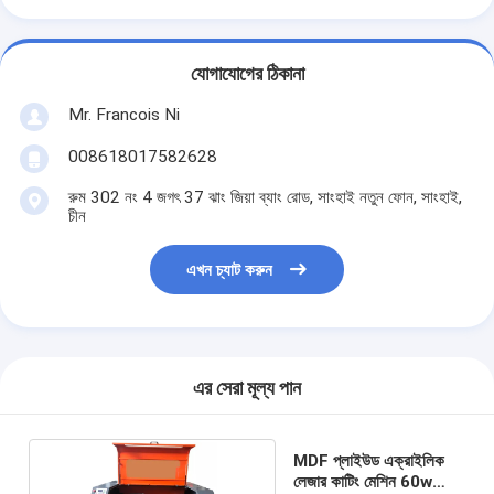
কাগজের ব্যাগ বিরচন মেশিন
স্বয়ংক্রিয় প্যাকেজিং মেশিন
যোগাযোগের ঠিকানা
Mr. Francois Ni
008618017582628
রুম 302 নং 4 জগৎ 37 ঝাং জিয়া ব্যাং রোড, সাংহাই নতুন ফোন, সাংহাই,
চীন
এখন চ্যাট করুন
এর সেরা মূল্য পান
MDF প্লাইউড এক্রাইলিক
লেজার কাটিং মেশিন 60w