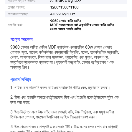
গ্রাফিক বিন্যাস সমর্থিত:
AI, BMP, Dwg, DXF
চেহারা আকার:
1200*1500*1100
পাওয়ার সাপ্লাই:
AC 220V/50Hz
,
9060 লেজার কাটিং মেশিন
লক্ষণীয় করা:
,
MDF পাতলা পাতলা কাঠ এক্রাইলিক লেজার কাটিং মেশিন
60w লেজার খোদাই মেশিন
পণ্যের আবেদন
9060 লেজার কাটিয়া মেশিন MDF প্লাইউড এক্রাইলিক 60w লেজার খোদাই
পোশাক, জুতা, লাগেজ, কম্পিউটার এমব্রয়ডারি ক্লিপিং, মডেল, ইলেকট্রনিক যন্ত্রপাতি,
খেলনা, আসবাবপত্র, বিজ্ঞাপনের সাজসজ্জা, প্যাকেজিং এবং মুদ্রণ, কাগজ পণ্য,
হস্তশিল্পে ব্যাপকভাবে ব্যবহৃত হয়।গৃহস্থালী যন্ত্রপাতি, লেজার প্রক্রিয়াকরণ এবং
অন্যান্য শিল্প।
প্রধান বৈশিষ্ট্য
1. গাইড রেল আমদানি করুন: তাইওয়ান আমদানি গাইড রেল, মসৃণভাবে চলছে।
2. চীনা এবং ইংরেজি অপারেশন ইন্টারফেস: চীনা এবং ইংরেজি মধ্যে ইন্টারফেস সুইচ এবং
কাজ করা সহজ;
3. উচ্চ নির্ভুলতা এবং উচ্চ গতি: দ্রুত খোদাই গতি, উচ্চ নির্ভুলতা, এবং মসৃণ কাটিয়া
তির্যক এবং চাপ সহ, পদক্ষেপ উপবিভাগ ড্রাইভ নিয়ন্ত্রণ গ্রহণ করুন।
4. উচ্চ মানের পাওয়ার সাপ্লাই এবং লেজার টিউব: উচ্চ মানের লেজার পাওয়ার সাপ্লাই
এবং লেজার টিউব, সুপার শক্তি কাটা নিশ্চিত করুন;