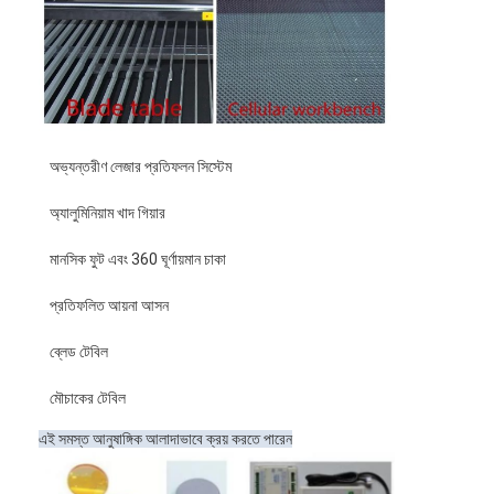
আমাদের সম্পর্কে
কারখানা ভ্রমণ
মান নিয়ন্ত্রণ
অভ্যন্তরীণ লেজার প্রতিফলন সিস্টেম
যোগাযোগ করুন
অ্যালুমিনিয়াম খাদ গিয়ার
খবর
মানসিক ফুট এবং 360 ঘূর্ণায়মান চাকা
মামলা
প্রতিফলিত আয়না আসন
ব্লেড টেবিল
যন্ত্র কাজ বীম ওয়েল্ডিং
মৌচাকের টেবিল
ইস্পাত কাটার রুল
এই সমস্ত আনুষাঙ্গিক আলাদাভাবে ক্রয় করতে পারেন
খরচ কাটা মরা