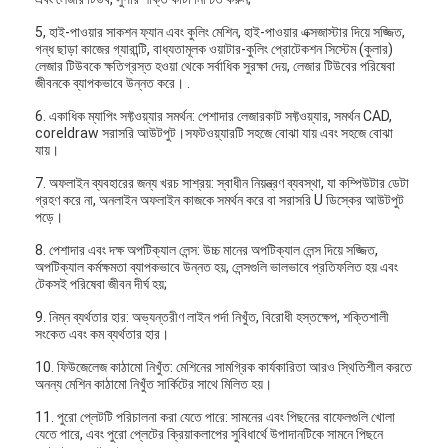
5, হাই-পাওয়ার সাকশন ফ্যান এবং কুলিং মেশিন, হাই-পাওয়ার এক্সজাস্টার দিয়ে সজ্জিত,
গন্ধ ছাড়া কাজের গ্যারান্টি, বাধ্যতামূলক ওয়াটার-কুলিং প্রোটেকশন সিস্টেম (কুলার)
লেজার টিউবকে ক্ষতিগ্রস্ত হওয়া থেকে সর্বাধিক সুরক্ষা দেয়, লেজার টিউবের পরিষেবা
জীবনকে ব্যাপকভাবে উন্নত করে। .
6. একাধিক ম্যাপিং সফ্টওয়্যার সমর্থন: পেশাদার লেজারকাট সফ্টওয়্যার, সমর্থন CAD,
coreldraw সরাসরি আউটপুট।সফটওয়্যারটি সহজে বোঝা যায় এবং সহজে বোঝা
যায়।
7. অফলাইন ব্যবহারের জন্য খরচ সাশ্রয়: স্বাধীন নিয়ন্ত্রণ ব্যবস্থা, যা কম্পিউটার ডেটা
গ্রহণ করে না, অনলাইন অফলাইন কাজকে সমর্থন করে বা সরাসরি U ডিস্কের আউটপুট
পড়ে।
8. পেশাদার এবং দক্ষ অপটিক্যাল লেন্স: উচ্চ মানের অপটিক্যাল লেন্স দিয়ে সজ্জিত,
অপটিক্যাল কর্মক্ষমতা ব্যাপকভাবে উন্নত হয়, লেন্সগুলি ভালভাবে প্রতিফলিত হয় এবং
টেকসই পরিষেবা জীবন দীর্ঘ হয়;
9. নিম্ন ব্যর্থতার হার: অভ্যন্তরীণ লাইন পর্দা নিখুঁত, বিরোধী হস্তক্ষেপ, শক্তিশালী
সংকেত এবং কম ব্যর্থতার হার।
10. ফিউজেলেজ কাঠামো নিখুঁত: মেশিনের সামগ্রিক কার্যকারিতা আরও স্থিতিশীল করতে
অনন্য মেশিন কাঠামো নিখুঁত সার্কিটের সাথে মিলিত হয়।
11. পুরো প্লেটটি পরিচালনা করা যেতে পারে: সামনের এবং পিছনের বাফেলগুলি খোলা
যেতে পারে, এবং পুরো প্লেটের ক্রিয়াকলাপের সুবিধার্থে উপাদানটিকে সামনে পিছনে