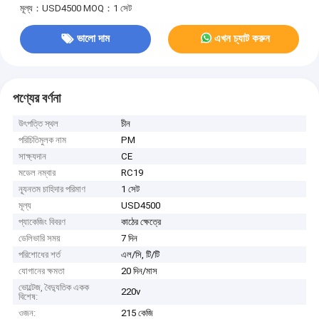
মূল্য：USD4500
MOQ：1 সেট
ভালো দাম
এখন চ্যাট করুন
পণ্যের বর্ণনা
উৎপত্তি স্থল
চীন
পরিচিতিমুলক নাম
PM
সাক্ষ্যদান
CE
মডেল নম্বার
RC19
ন্যূনতম চাহিদার পরিমাণ
1 সেট
মূল্য
USD4500
প্যাকেজিং বিবরণ
কাঠের ক্ষেত্রে
ডেলিভারি সময়
7 দিন
পরিশোধের শর্ত
এল/সি, টি/টি
যোগানের ক্ষমতা
20 দিন/মাস
ভোল্টেজ, বৈদ্যুতিক একক
220v
বিশেষ:
ওজন:
215 কেজি