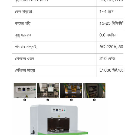
কেস সান্দ্রতা
1~4 মিমি
কাজের গতি
15-25 পিসি/মিনিট
বায়ু সরবরাহ
0.6 এমপিএ
পাওয়ার সাপ্লাই
AC 220V, 50Hz 6
মেশিনের ওজন
210 কেজি
মেশিনের মাত্রা
L1000*W780*H1
বাড়ি
পণ্য
ভিডিও