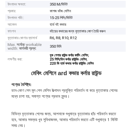
উৎপাদন ক্ষমতা:
350 M/মিনিট
প্রকার:
কাগজ ভাঁজ মেশিন
উৎপাদন গতি::
15-25 পিসি/মিনিট
আবেদন
হার্ড বই কভার
ফাংশন
বইয়ের কভারের জন্য বৃত্তাকার কোণ তৈরি করুন
বৃত্তাকার কোণার ব্যাসার্ধ
R6, R8, R10, R12
Max.
সর্বোচ্চ
workable
350 মিমি
width:
কার্যকরী প্রস্থ:
,
বুক পেপার রাউন্ড কর্নার কাটিং মেশিন
লক্ষণীয় করা:
,
25 পিসি/মিন কর্নার রাউন্ডিং মেশিন
220 ভি হার্ড কভার কর্নার রাউন্ডিং মেশিন
মেকিং মেশিনে ard কভার কর্নার রাউন্ড
পণ্যের বৈশিষ্ট্য:
ডান-কোণ শেল মূল শেল মেশিন উত্পাদন প্রযুক্তি পরিবর্তন না করে বৃত্তাকার শেলের 
মধ্যে চাপা হয়, সমাপ্ত পণ্যের প্রভাব সুন্দর।
বিভিন্ন বৃত্তাকার শেলের জন্য, আপনাকে শুধুমাত্র বৃত্তাকার ছাঁচ পরিবর্তন করতে 
হবে, আকার সমন্বয় খুব সুবিধাজনক, আকার পরিবর্তন করতে এটি শুধুমাত্র 1 মিনিট 
সময় নেয়।