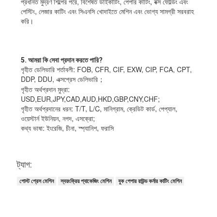
প্রধানত মুদ্রণ শিল্পের পরে, বিশেষত ডাইকাটিং, পেপার কাটিং, বক্স ফোল্ডিং এবং 
পেস্টিং, লেজার কাটিং এবং সিএনসি খোদাইতে মেশিন এবং ভোগ্য সামগ্রী সরবরাহ 
করি।
5. আমরা কি সেবা প্রদান করতে পারি?
গৃহীত ডেলিভারি শর্তাবলী: FOB, CFR, CIF, EXW, CIP, FCA, CPT, 
DDP, DDU, এক্সপ্রেস ডেলিভারি；
গৃহীত অর্থপ্রদান মুদ্রা: 
USD,EUR,JPY,CAD,AUD,HKD,GBP,CNY,CHF;
গৃহীত অর্থপ্রদানের ধরন: T/T, L/C, মানিগ্রাম, ক্রেডিট কার্ড, পেপ্যাল, 
ওয়েস্টার্ন ইউনিয়ন, নগদ, এসক্রো;
কথ্য ভাষা: ইংরেজি, চীনা, স্প্যানিশ, ফরাসি
ট্যাগ:
পোস্ট প্রেস মেশিন
স্বয়ংক্রিয় প্যাকেজিং মেশিন
বুক পেপার রাউন্ড কর্নার কাটিং মেশিন