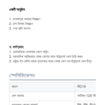
একটি অনুষ্ঠান
1. তাপমাত্রা সমন্বয় নিয়ন্ত্রণ
2. চাপ বিলম্ব নিয়ন্ত্রণ
3. পণ্য পাল্টা ফাংশন
খ. কর্মপ্রবাহ
1. বোর্ডগুলিকে গোলাকার কোণে কাটুন
2. স্বাভাবিক প্রক্রিয়ায় সোজা কোণার সাথে স্ট্যান্ডার্ড কেস তৈরি করুন
3. রাউন্ড-ইন মেশিন দ্বারা বৃত্তাকার মধ্যে সোজা কোণ সহ স্ট্যান্ডার্ড কেস টিপুন
স্পেসিফিকেশন
মডেল
RC19
কেস আকার
সর্বনিম্ন 125 মিমি, সর্বো
বৃত্তাকার কোণার ব্যাসার্ধ
R6, R8, R10, R12 (এ