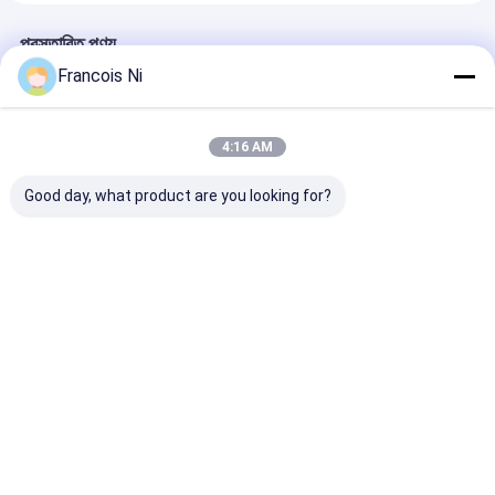
প্রস্তাবিত পণ্য
Francois Ni
4:16 AM
Good day, what product are you looking for?
অটো মোল্ড সেটিং সহ বক্স
3kw ছোট এনভেলপ তৈরির
উন্নত আঠালো কাগজ ব
মোড়ানো মেশিন
মেশিন
গঠনের মেশিন 220V
1800*900*1220mm
50-157g/M2
ভালো দাম
ভালো দাম
ভালো দাম
বাড়ি
আমাদের
আমাদের সাথে যোগাযোগ
Desktop
Site
সম্পর্কে
করুন
সাইট ম্যাপ
গোপনীয়তা নীতি
গুণ
যন্ত্র কাজ বীম ওয়েল্ডিং
চীন কারখানা.Copyright © 2026 Shanghai ProMega