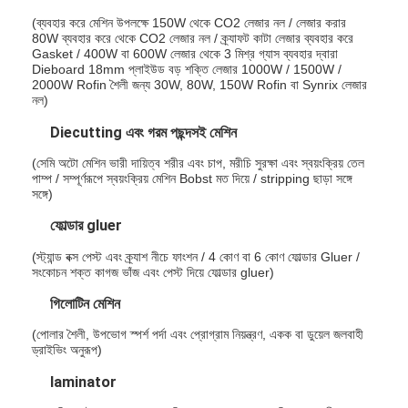
সরঞ্জাম কাটা মরা
(ব্যবহার করে মেশিন উপলক্ষে 150W থেকে CO2 লেজার নল / লেজার করার
80W ব্যবহার করে থেকে CO2 লেজার নল / ক্র্যাফট কাটা লেজার ব্যবহার করে
অটো পানোত্সব মেশিন
Gasket / 400W বা 600W লেজার থেকে 3 মিশ্র গ্যাস ব্যবহার দ্বারা
Dieboard 18mm প্লাইউড বড় শক্তি লেজার 1000W / 1500W /
2000W Rofin শৈলী জন্য 30W, 80W, 150W Rofin বা Synrix লেজার
শিল্পকৌশল ল্যামিনেট মেশিন
নল)
Diecutting এবং গরম পছন্দসই মেশিন
বইয়ের মেকিং মেশিন
(সেমি অটো মেশিন ভারী দায়িত্ব শরীর এবং চাপ, মরীচি সুরক্ষা এবং স্বয়ংক্রিয় তেল
স্বয়ংক্রিয় প্যাকিং মেশিন
পাম্প / সম্পূর্ণরূপে স্বয়ংক্রিয় মেশিন Bobst মত দিয়ে / stripping ছাড়া সঙ্গে
সঙ্গে)
স্বয়ংক্রিয় মুদ্রণযন্ত্র
ফোল্ডার gluer
পোস্ট প্রেস সরঞ্জাম
(স্ট্যান্ড বক্স পেস্ট এবং ক্র্যাশ নীচে ফাংশন / 4 কোণ বা 6 কোণ ফোল্ডার Gluer /
সংকোচন শক্ত কাগজ ভাঁজ এবং পেস্ট দিয়ে ফোল্ডার gluer)
প্রাক প্রেস উপকরণ
গিলোটিন মেশিন
অন্যান্য খরচ
(পোলার শৈলী, উপভোগ স্পর্শ পর্দা এবং প্রোগ্রাম নিয়ন্ত্রণ, একক বা ডুয়েল জলবাহী
ড্রাইভিং অনুরূপ)
লেসার উপলক্ষে মেশিন
laminator