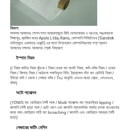
আমাদের সম্পর্কে
কারখানা ভ্রমণ
বিভাগ:
মান নিয়ন্ত্রণ
সাফল্য আমাদের গোপন লগ্ন আয়ারল্যান্ডে জিই হেলথকেয়ার ও নরওয়ে, অঙ্কবাচক
সিঙ্গাপুর, ব্রাজিল মধ্যে Apolo Ltda, Kano, কোম্পানি লিমিটেডের (Sandvik
থাইল্যান্ডে একমাত্র এজেন্ট) এর মতো বিশ্বখ্যাত কোম্পানিগুলোর পণ্য প্রদান
যোগাযোগ করুন
আমাদের দক্ষতাঃ আমাদের শ্রেষ্ঠ নিম্নরূপ:
খবর
ইস্পাত নিয়ম
(/ নিয়ম কাটার নিয়ম কুঁচকে / নিয়ম বেধক মত ফ্লাট নিয়ম, কাট-ভাঁজ নিয়ম / ওয়েভ
মামলা
নিয়ম / জিপার নিয়ম / আঠালো পক্ষবিধুনন বিধি; ট্রায়াঙ্গেল দাঁত মত রোটারি নিয়ম /
ইউরো কাট / কেকে / লেজার ভাঁজ / Tru আকৃতি এসএন মধ্যে ফোল্ড, এসএনএন,
বাঁকা)
অটো পানোত্সব
যন্ত্র কাজ বীম ওয়েল্ডিং
(YDWS মত কোরিয়ান শৈলী সঙ্গে / Mutli পানোত্সব মত স্বয়ংক্রিয় lipping /
জাপানি শৈলী ছাড়া সঙ্গে / ছোট কোণ এবং জাপানি প্যানাসনিক সার্ভার চালক খাওয়ানোর
ইস্পাত কাটার রুল
জন্য নমন কোরিয়ান লাঠি মত broaching / জাপানি এবং কোরিয়ান সমন্বয় শৈলী
ছাড়া)
খরচ কাটা মরা
লেজারের কাটিং মেশিন