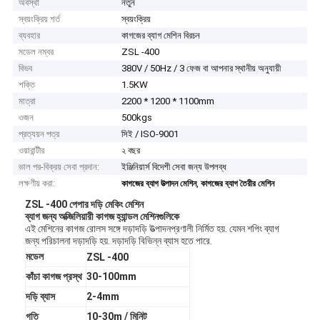
অবস্থা
নতুন
স্বয়ংক্রিয় শর্ত
স্বয়ংক্রিয়
ব্যবহার
কাগজের ব্যাগ মেশিন বিরচন
মডেল নম্বর
ZSL -400
বিভব
380V / 50Hz / 3 ফেজ বা আপনার স্থানীয় অনুযায়ী
শক্তি
1.5KW
মাত্রা
2200 * 1200 * 1100mm
ওজন
500kgs
প্রত্যয়ন পত্র
সিই / ISO-9001
ওয়ারান্টীর
২ বছর
ভাল পর-বিক্রয় সেবা প্রদান:
ইঞ্জিনিয়ার্স বিদেশী সেবা জন্য উপলব্ধ
লক্ষণীয় করা:
,
কাগজের ব্যাগ উত্পাদন মেশিন
কাগজের ব্যাগ তৈরীর মেশিন
ZSL -400 পেপার দড়ি মেকিং মেশিন
ব্যাগ জন্য অক্জিলিয়ারী কাগজ হ্যান্ডল মেশিনগুলিকে
এই মেশিনের কাগজ রোলস সঙ্গে দড়াদড়ি উত্পাদনপ্রণালী নির্মিত হয়. যেমন শপিং ব্যাগ
জন্য পরিচালনা দড়াদড়ি হয়. দড়াদড়ি বিভিন্ন ব্যাস হতে পারে.
মডেল
ZSL -400
কাঁচা কাগজ প্রস্থ
30-100mm
দড়ি ব্যাস
2-4mm
গতি
10-30m / মিনিট