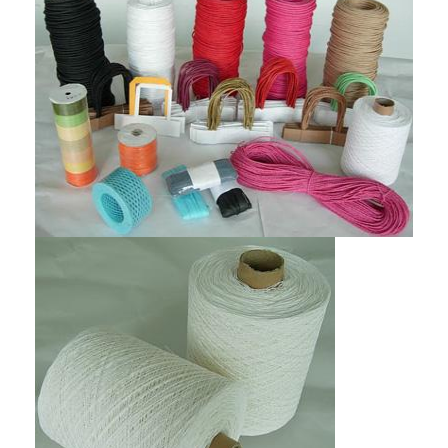
বাড়ি
পণ্য
ভিডিও