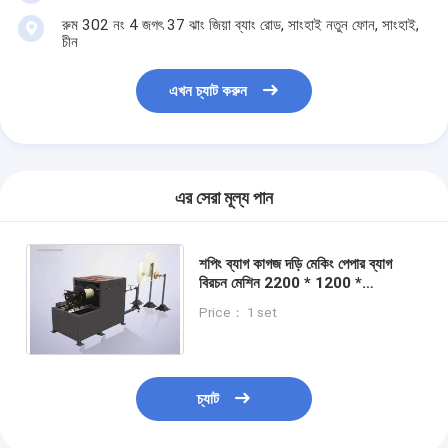
রুম 302 নং 4 জগৎ 37 ঝাং জিয়া ব্যাং রোড, সাংহাই নতুন ফোন, সাংহাই,
চীন
এখন চ্যাট করুন
এর সেরা মূল্য পান
শপিং ব্যাগ কাগজ দড়ি মেকিং পেপার ব্যাগ
বিরচন মেশিন 2200 * 1200 *
1100mm
Price： 1 set
চ্যাট